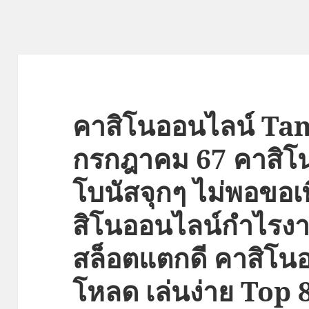
คาสิโนออนไลน์ T
กรกฎาคม 67 คาสิโน
โบนัสจุกๆ ไม่พอขอเ
สิโนออนไลน์กำไรงาม
สล็อตแตกดี คาสิโนอ
โหลด เล่นง่าย Top 