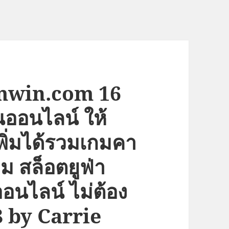
amwin.com 16
ออนไลน์ ให้
พิ่มได้รวมเกมคา
 สล็อตยูฟ่า
อนไลน์ ไม่ต้อง
8 by Carrie