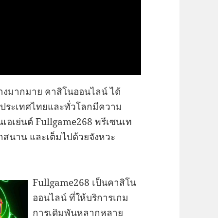
่างมากมาย คาสิโนออนไลน์ ได้
นคนประเทศไทยและทั่วโลกมีความ
านเอเย่นต์ Fullgame268 พรีเซนเท
ุกสนาน และเต็มไปด้วยจังหวะ
Fullgame268 เป็นคาสิโน
ออนไลน์ ที่ให้บริการเกม
การเดิมพันหลากหลาย