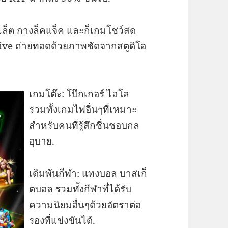
เล็ต กางล็คแจ็ค และก็เกมโชว์สด
ive ถ่ายทอดด้วยภาพชัดจากสตูดิโอ
เกมโต๊ะ: โป๊กเกอร์ ไฮโล
รวมทั้งเกมไพ่อื่นๆที่เหมาะ
สำหรับคนที่รู้สึกชื่นชอบกล
อุบาย.
เดิมพันกีฬา: แทงบอล บาสเก็
ตบอล รวมทั้งกีฬาที่ได้รับ
ความนิยมอื่นๆด้วยอัตราต่อ
รองที่แข่งขันได้.