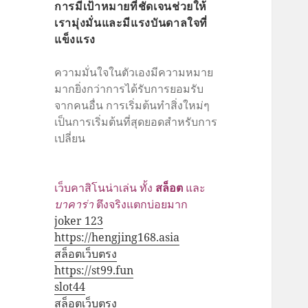
การมีเป้าหมายที่ชัดเจนช่วยให้
เรามุ่งมั่นและมีแรงบันดาลใจที่
แข็งแรง
ความมั่นใจในตัวเองมีความหมาย
มากยิ่งกว่าการได้รับการยอมรับ
จากคนอื่น การเริ่มต้นทำสิ่งใหม่ๆ
เป็นการเริ่มต้นที่สุดยอดสำหรับการ
เปลี่ยน
เว็บคาสิโนน่าเล่น ทั้ง
สล็อต
และ
บาคาร่า
ตึงจริงแตกบ่อยมาก
joker 123
https://hengjing168.asia
สล็อตเว็บตรง
https://st99.fun
slot44
สล็อตเว็บตรง