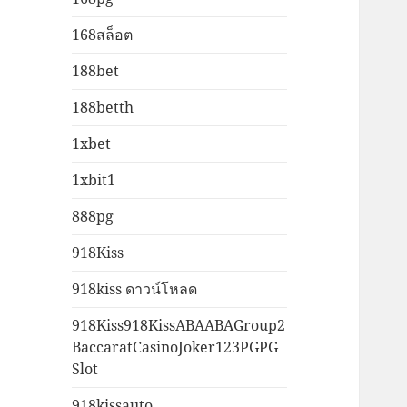
168สล็อต
188bet
188betth
1xbet
1xbit1
888pg
918Kiss
918kiss ดาวน์โหลด
918Kiss918KissABAABAGroup2
BaccaratCasinoJoker123PGPG
Slot
918kissauto