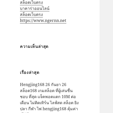
สล็อตเว็บตรง
บาคาร่าออนไลน์
สล็อตเว็บตรง
https://www.ngernn.net
ความเห็นล่าสุด
เรื่องล่าสุด
Hengjing168 26 กันยา 26
สล็อต168 เกมสล็อต ที่ผู้เล่นชื่น
ชอบ ที่สุด แจ็คพอตแตก 10M ต่อ
เดือน ไม่ติดเทิร์น ไลฟ์สด สล็อต ยิง
ปลา กีฬา ไพ่ hengjing168 คุ้มค่า