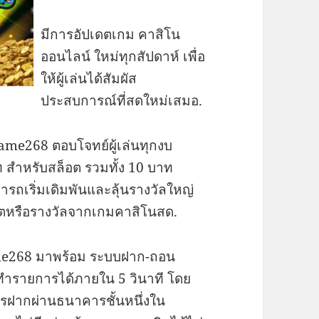
มีการอัปเดตเกม คาสิโน
ออนไลน์ ใหม่ทุกสัปดาห์ เพื่อ
ให้ผู้เล่นได้สัมผัส
ประสบการณ์ที่สดใหม่เสมอ.
llgame268 ตอบโจทย์ผู้เล่นทุกงบ
 สำหรับสล็อต รวมทั้ง 10 บาท
ารถเริ่มเดิมพันและลุ้นรางวัลใหญ่
พอตหรือรางวัลจากเกมคาสิโนสด.
ame268 มาพร้อม ระบบฝาก-ถอน
ารถทำรายการได้ภายใน 5 วินาที โดย
ารฝากผ่านธนาคารชั้นหนึ่งใน