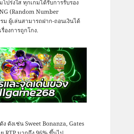
มโปร่งใส ทุกเกมได้รับการรับรอง
 RNG (Random Number
ธรรม ผู้เล่นสามารถฝาก-ถอนเงินได้
เรื่องการถูกโกง.
ัง ดังเช่น Sweet Bonanza, Gates
ย RTP มากถึง 96% ขึ้นไป.