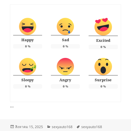
Happy
Sad
Excited
0
%
0
%
0
%
Sleepy
Angry
Surprise
0
%
0
%
0
%
…
เขียน
หมวด
ป้าย
สิงหาคม 15, 2025
sexyauto168
sexyauto168