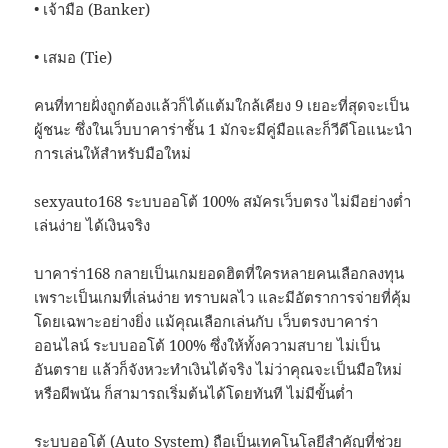
• เจ้ามือ (Banker)
• เสมอ (Tie)
คนที่ทายฝั่งถูกต้องแล้วก็ได้แต้มใกล้เคียง 9 เยอะที่สุดจะเป็น
ผู้ชนะ ซึ่งในเว็บบาคาร่าชั้น 1 มักจะมีคู่มือและก็วีดีโอแนะนำ
การเล่นให้สำหรับมือใหม่
sexyauto168 ระบบออโต้ 100% สมัครเว็บตรง ไม่มีอย่างต่ำ
เล่นง่าย ได้เงินจริง
บาคาร่า168 กลายเป็นเกมยอดฮิตที่ใครหลายคนเลือกลงทุน
เพราะเป็นเกมที่เล่นง่าย ทราบผลไว และมีอัตราการจ่ายที่คุ้ม
โดยเฉพาะอย่างยิ่ง แม้คุณเลือกเล่นกับ เว็บตรงบาคาร่า
ออนไลน์ ระบบออโต้ 100% ซึ่งให้ทั้งความสบาย ไม่เป็น
อันตราย แล้วก็จังหวะทำเงินได้จริง ไม่ว่าคุณจะเป็นมือใหม่
หรือผีพนัน ก็สามารถเริ่มต้นได้โดยทันที ไม่มีขั้นต่ำ
ระบบออโต้ (Auto System) ถือเป็นเทคโนโลยีสำคัญที่ช่วย