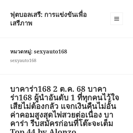
ฟุตบอลเสรี: การแข่งขันเพื่อ
เสรีภาพ
เมนู
และวิด
เจ็ต
หมวดหมู่:
sexyauto168
sexyauto168
บาคาร่า168 2 ต.ค. 68 บาคา
ร่า168 ผู้นำอันดับ 1 ที่ทุกคนไว้ใจ
เสียไม่ต้องกลัว แจกเงินคืนไม่อั้น
ค่าคอมสูงสุดไพ่สวยต่อเนื่อง บา
คาร่า รีบสมัครก่อนที่โต๊ะจะเต็ม
Top 44 by Alonzo