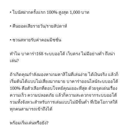
• โบนัสฝากครั้งแรก 100% สูงสุด 1,000 บาท
• คืนยอดเสียรายวัน/รายสัปดาห์
• ชวนสหายรับค่าคอมมิชชั่น
ทำไม บาคาร่า168 ระบบออโต้ เว็บตรง ไม่มีอย่างต่ำ ถึงน่า
เล่น?
ถ้าเกิดคุณกำลังมองหาเกมคาสิโนที่เล่นง่าย ได้เงินจริง แล้วก็
เริ่มต้นได้แบบไม่เสี่ยงมากมาย บาคาร่าออนไลน์ระบบออโต้
100% คือตัวเลือกที่ตอบโจทย์คุณเยอะที่สุด ด้วยจุดเด่นเรื่อง
ความเร็ว ความปลอดภัย แล้วก็ความสะดวกจากระบบออโต้
รวมทั้งจังหวะสำหรับการเล่นแบบไม่มีขั้นต่ำ ที่เปิดโอกาสให้
ทุกคนสามารถเข้าถึงได้
พร้อมเริ่มเล่นหรือยัง?