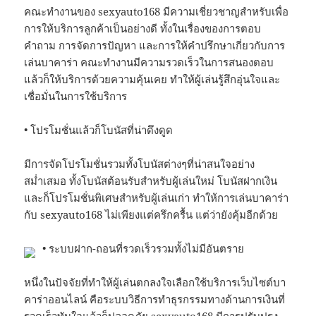
คณะทำงานของ sexyauto168 มีความเชี่ยวชาญสำหรับเพื่อ
การให้บริการลูกค้าเป็นอย่างดี ทั้งในเรื่องของการตอบ
คำถาม การจัดการปัญหา และการให้คำปรึกษาเกี่ยวกับการ
เล่นบาคาร่า คณะทำงานมีความรวดเร็วในการสนองตอบ
แล้วก็ให้บริการด้วยความคุ้นเคย ทำให้ผู้เล่นรู้สึกอุ่นใจและ
เชื่อมั่นในการใช้บริการ
• โปรโมชั่นแล้วก็โบนัสที่น่าดึงดูด
มีการจัดโปรโมชั่นรวมทั้งโบนัสต่างๆที่น่าสนใจอย่าง
สม่ำเสมอ ทั้งโบนัสต้อนรับสำหรับผู้เล่นใหม่ โบนัสฝากเงิน
และก็โปรโมชั่นพิเศษสำหรับผู้เล่นเก่า ทำให้การเล่นบาคาร่า
กับ sexyauto168 ไม่เพียงแต่ครึกครื้น แต่ว่ายังคุ้มอีกด้วย
• ระบบฝาก-ถอนที่รวดเร็วรวมทั้งไม่มีอันตราย
หนึ่งในปัจจัยที่ทำให้ผู้เล่นตกลงใจเลือกใช้บริการเว็บไซต์บา
คาร่าออนไลน์ คือระบบวิธีการทำธุรกรรมทางด้านการเงินที่
รวดเร็วทันใจแล้วก็ปลอดภัย sexyauto168 มีการปรับปรุง