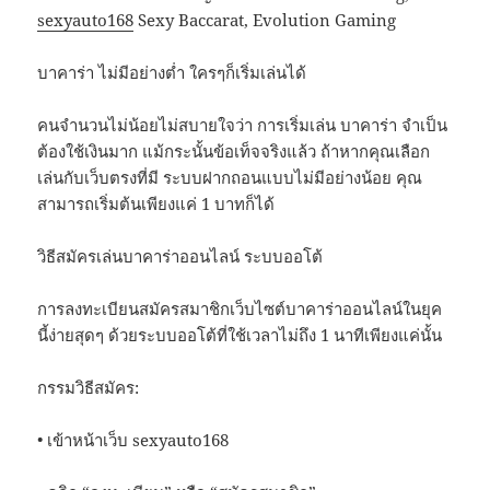
sexyauto168
Sexy Baccarat, Evolution Gaming
บาคาร่า ไม่มีอย่างต่ำ ใครๆก็เริ่มเล่นได้
คนจำนวนไม่น้อยไม่สบายใจว่า การเริ่มเล่น บาคาร่า จำเป็น
ต้องใช้เงินมาก แม้กระนั้นข้อเท็จจริงแล้ว ถ้าหากคุณเลือก
เล่นกับเว็บตรงที่มี ระบบฝากถอนแบบไม่มีอย่างน้อย คุณ
สามารถเริ่มต้นเพียงแค่ 1 บาทก็ได้
วิธีสมัครเล่นบาคาร่าออนไลน์ ระบบออโต้
การลงทะเบียนสมัครสมาชิกเว็บไซต์บาคาร่าออนไลน์ในยุค
นี้ง่ายสุดๆ ด้วยระบบออโต้ที่ใช้เวลาไม่ถึง 1 นาทีเพียงแค่นั้น
กรรมวิธีสมัคร:
• เข้าหน้าเว็บ sexyauto168