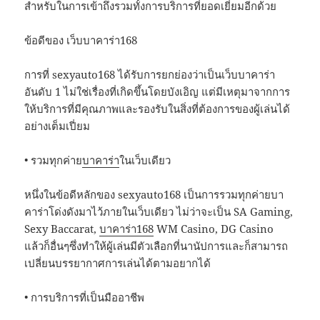
สำหรับในการเข้าถึงรวมทั้งการบริการที่ยอดเยี่ยมอีกด้วย
ข้อดีของ เว็บบาคาร่า168
การที่ sexyauto168 ได้รับการยกย่องว่าเป็นเว็บบาคาร่า
อันดับ 1 ไม่ใช่เรื่องที่เกิดขึ้นโดยบังเอิญ แต่มีเหตุมาจากการ
ให้บริการที่มีคุณภาพและรองรับในสิ่งที่ต้องการของผู้เล่นได้
อย่างเต็มเปี่ยม
• รวมทุกค่าย
บาคาร่า
ในเว็บเดียว
หนึ่งในข้อดีหลักของ sexyauto168 เป็นการรวมทุกค่ายบา
คาร่าโด่งดังมาไว้ภายในเว็บเดียว ไม่ว่าจะเป็น SA Gaming,
Sexy Baccarat,
บาคาร่า168
WM Casino, DG Casino
แล้วก็อื่นๆซึ่งทำให้ผู้เล่นมีตัวเลือกที่นานัปการและก็สามารถ
เปลี่ยนบรรยากาศการเล่นได้ตามอยากได้
• การบริการที่เป็นมืออาชีพ