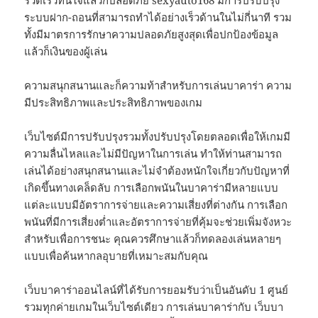
ระบบฝาก-ถอนที่สามารถทำได้อย่างเร็วด้านในไม่กี่นาที รวม
ทั้งมีมาตรการรักษาความปลอดภัยสูงสุดเพื่อปกป้องข้อมูล
แล้วก็เงินของผู้เล่น
ความสนุกสนานและก็ความท้าสำหรับการเล่นบาคาร่า ความ
มีประสิทธิภาพและประสิทธิภาพของเกม
เว็บไซต์มีการปรับปรุงรวมทั้งปรับปรุงโดยตลอดเพื่อให้เกมมี
ความลื่นไหลและไม่มีปัญหาในการเล่น ทำให้ท่านสามารถ
เล่นได้อย่างสนุกสนานและไม่จำต้องหนักใจเกี่ยวกับปัญหาที่
เกิดขึ้นทางเคล็ดลับ การเลือกพนันในบาคาร่ามีหลายแบบ
แต่ละแบบมีอัตราการจ่ายและความเสี่ยงที่ต่างกัน การเลือก
พนันที่มีการเสี่ยงต่ำและอัตราการจ่ายที่คุ้มจะช่วยเพิ่มจังหวะ
สำหรับเพื่อการชนะ คุณควรศึกษาแล้วก็ทดลองเล่นหลายๆ
แบบเพื่อค้นหากลอุบายที่เหมาะสมกับคุณ
เว็บบาคาร่าออนไลน์ที่ได้รับการยอมรับว่าเป็นอันดับ 1 ศูนย์
รวมทุกค่ายเกมในเว็บไซต์เดียว การเล่นบาคาร่ากับ เว็บบา