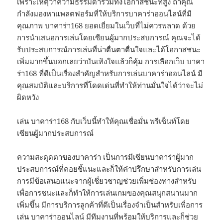
เพราะเหตุว่าความธรรมดารวมทั้งโอกาสชนะที่สูง ถ้าคุณ
กำลังมองหาแพลตฟอร์มที่ให้บริการบาคาร่าออนไลน์ที่มี
คุณภาพ บาคาร่า168 ยอดเยี่ยมในเว็บที่ไม่ควรพลาด ด้วย
การนำเสนอการเล่นโดยเซียนผู้มากประสบการณ์ คุณจะได้
รับประสบการณ์การเล่นที่น่าตื่นตาตื่นใจและได้โอกาสชนะ
เพิ่มมากขึ้นบอกเลยว่าบันเทิงใจแล้วก็คุ้ม การเลือกเว็บ บาคา
ร่า168 ที่ดีเป็นเรื่องสำคัญสำหรับการเล่นบาคาร่าออนไลน์ มี
คุณสมบัติและบริการที่โดดเด่นที่ทำให้ท่านมั่นใจได้ว่าจะไม่
ผิดหวัง
เล่น บาคาร่า168 กับเว็บนี้ทำให้คุณเชื่อมั่น พรีเซ็นท์โดย
เซียนผู้มากประสบการณ์
ความสะดุดตาของบาคาร่า เป็นการมีเซียนบาคาร่าผู้มาก
ประสบการณ์ที่คอยชี้แนะและก็ให้คำปรึกษาสำหรับการเล่น
การมีข้อเสนอแนะจากผู้เชี่ยวชาญช่วยเพิ่มช่องทางสำหรับ
เพื่อการชนะและก็ทำให้การเล่นเกมของคุณสนุกสนานมาก
เพิ่มขึ้น มีการบริการลูกค้าที่ดีเป็นเรื่องจำเป็นสำหรับเพื่อการ
เล่น บาคาร่าออนไลน์ มีทีมงานที่พร้อมให้บริการและก็ช่วย