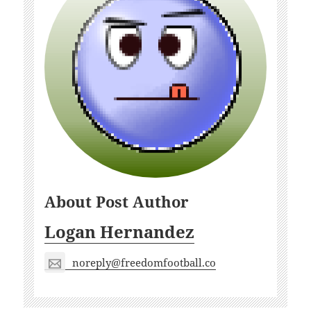
About Post Author
Logan Hernandez
noreply@freedomfootball.co