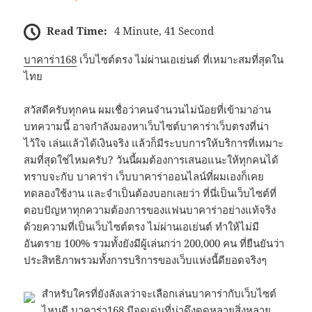
Read Time:
4 Minute, 41 Second
บาคาร่า168
เว็บไซต์ตรง ไม่ผ่านเอเย่นต์ ที่เหมาะสมที่สุดใน
ไทย
สวัสดีครับทุกคน ผมเชื่อว่าคนจำนวนไม่น้อยที่เข้ามาอ่าน
บทความนี้ อาจกำลังมองหาเว็บไซต์บาคาร่าเว็บตรงที่น่า
ไว้ใจ เล่นแล้วได้เงินจริง แล้วก็มีระบบการให้บริการที่เหมาะ
สมที่สุดใช่ไหมครับ? วันนี้ผมต้องการเสนอแนะให้ทุกคนได้
ทราบจะกับ บาคาร่า เว็บบาคาร่าออนไลน์ที่ผมเองก็เคย
ทดลองใช้งาน และจำเป็นต้องบอกเลยว่า ที่นี่เป็นเว็บไซต์ที่
ตอบปัญหาทุกความต้องการของแฟนบาคาร่าอย่างแท้จริง
ด้วยความที่เป็นเว็บไซต์ตรง ไม่ผ่านเอเย่นต์ ทำให้ไม่มี
อันตราย 100% รวมทั้งยังมีผู้เล่นกว่า 200,000 คน ที่ยืนยันว่า
ประสิทธิภาพรวมทั้งการบริการของเว็บแห่งนี้ดียอดจริงๆ
สำหรับใครที่ยังลังเลว่าจะเลือกเล่นบาคาร่ากับเว็บไซต์
ไหนดี บาคาร่า168 มีจุดเด่นที่น่าดึงดูดหลายสิ่งหลาย