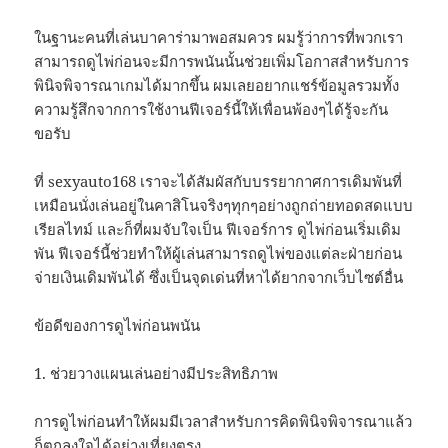
ในฐานะคนที่เล่นบาคาร่ามาพอสมควร ผมรู้ว่าการที่พวกเรา
สามารถดูไพ่ก่อนจะมีการพนันนั้นช่วยเพิ่มโอกาสสำหรับการ
พินิจพิจารณาเกมได้มากขึ้น ผมเลยอยากแชร์ข้อมูลรวมทั้ง
ความรู้สึกจากการใช้งานฟีเจอร์นี้ให้เพื่อนพ้องๆได้รู้จะกัน
ขอรับ
ที่ sexyauto168 เราจะได้สัมผัสกับบรรยากาศการเดิมพันที่
เหมือนนั่งเล่นอยู่ในคาสิโนจริงๆทุกๆอย่างถูกถ่ายทอดสดแบบ
เรียลไทม์ และก็ที่ผมจับใจเป็น ฟีเจอร์การ ดูไพ่ก่อนเริ่มเดิม
พัน ฟีเจอร์นี้ช่วยทำให้ผู้เล่นสามารถดูไพ่ของแต่ละฝ่ายก่อน
จ่ายเงินเดิมพันได้ ซึ่งเป็นจุดเด่นที่หาได้ยากจากเว็บไซต์อื่น
ข้อดีของการดูไพ่ก่อนพนัน
1. ช่วยวางแผนเล่นอย่างมีประสิทธิภาพ
การดูไพ่ก่อนทำให้ผมมีเวลาสำหรับการคิดพินิจพิจารณาแล้ว
ก็ตกลงใจได้อย่างเที่ยงตรง