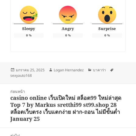
Sleepy
Angry
Surprise
0
%
0
%
0
%
เขียน
ผู้
หมวด
ป้าย
มกราคม 25, 2025
Logan Hernandez
บาคาร่า
เมื่อ
เขียน
หมู่
กำกับ
sexyauto168
แนะแนว
ก่อนหน้า
เรื่อง
casino online เว็บเปิดใหม่ สล็อต99 ใหม่ล่าสุด
เรื่อง
Top 7 by Markus sretthi99 st99.shop 28
ก่อน
สล็อตเว็บตรง เว็บแตกง่าย ฝาก-ถอน ไม่มีขั้นต่ำ
หน้า:
January 25
ต่อไป