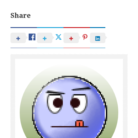
Share