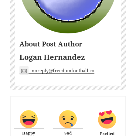
About Post Author
Logan Hernandez
noreply@freedomfootball.co
Happy
Sad
Excited