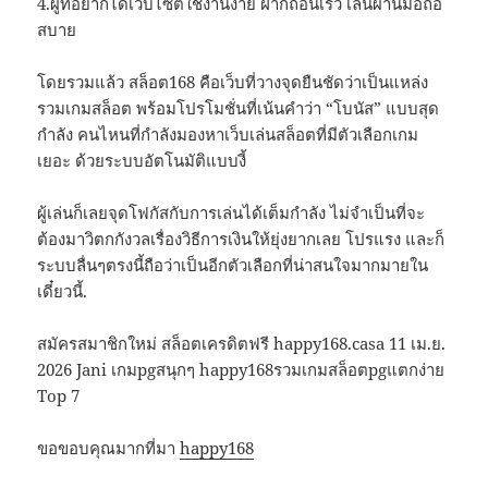
4.ผู้ที่อยากได้เว็บไซต์ใช้งานง่าย ฝากถอนเร็ว เล่นผ่านมือถือ
สบาย
โดยรวมแล้ว สล็อต168 คือเว็บที่วางจุดยืนชัดว่าเป็นแหล่ง
รวมเกมสล็อต พร้อมโปรโมชั่นที่เน้นคำว่า “โบนัส” แบบสุด
กำลัง คนไหนที่กำลังมองหาเว็บเล่นสล็อตที่มีตัวเลือกเกม
เยอะ ด้วยระบบอัตโนมัติแบบงี้
ผู้เล่นก็เลยจุดโฟกัสกับการเล่นได้เต็มกำลัง ไม่จำเป็นที่จะ
ต้องมาวิตกกังวลเรื่องวิธีการเงินให้ยุ่งยากเลย โปรแรง และก็
ระบบลื่นๆตรงนี้ถือว่าเป็นอีกตัวเลือกที่น่าสนใจมากมายใน
เดี๋ยวนี้.
สมัครสมาชิกใหม่ สล็อตเครดิตฟรี happy168.casa 11 เม.ย.
2026 Jani เกมpgสนุกๆ happy168รวมเกมสล็อตpgแตกง่าย
Top 7
ขอขอบคุณมากที่มา
happy168