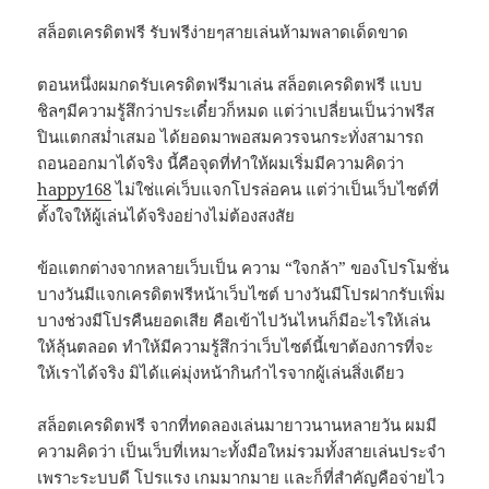
สล็อตเครดิตฟรี รับฟรีง่ายๆสายเล่นห้ามพลาดเด็ดขาด
ตอนหนึ่งผมกดรับเครดิตฟรีมาเล่น สล็อตเครดิตฟรี แบบ
ชิลๆมีความรู้สึกว่าประเดี๋ยวก็หมด แต่ว่าเปลี่ยนเป็นว่าฟรีส
ปินแตกสม่ำเสมอ ได้ยอดมาพอสมควรจนกระทั่งสามารถ
ถอนออกมาได้จริง นี้คือจุดที่ทำให้ผมเริ่มมีความคิดว่า
happy168
ไม่ใช่แค่เว็บแจกโปรล่อคน แต่ว่าเป็นเว็บไซต์ที่
ตั้งใจให้ผู้เล่นได้จริงอย่างไม่ต้องสงสัย
ข้อแตกต่างจากหลายเว็บเป็น ความ “ใจกล้า” ของโปรโมชั่น
บางวันมีแจกเครดิตฟรีหน้าเว็บไซต์ บางวันมีโปรฝากรับเพิ่ม
บางช่วงมีโปรคืนยอดเสีย คือเข้าไปวันไหนก็มีอะไรให้เล่น
ให้ลุ้นตลอด ทำให้มีความรู้สึกว่าเว็บไซต์นี้เขาต้องการที่จะ
ให้เราได้จริง มิได้แค่มุ่งหน้ากินกำไรจากผู้เล่นสิ่งเดียว
สล็อตเครดิตฟรี จากที่ทดลองเล่นมายาวนานหลายวัน ผมมี
ความคิดว่า เป็นเว็บที่เหมาะทั้งมือใหม่รวมทั้งสายเล่นประจำ
เพราะระบบดี โปรแรง เกมมากมาย และก็ที่สำคัญคือจ่ายไว