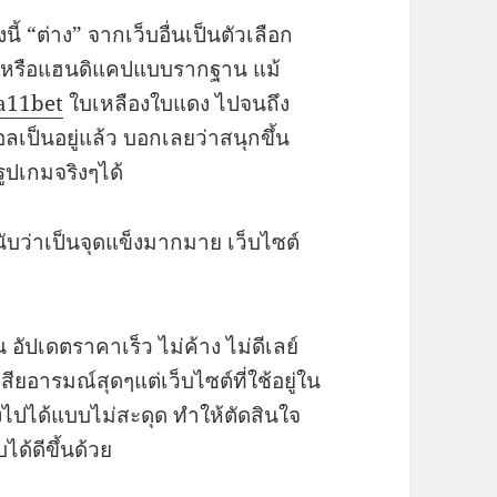
นี้ “ต่าง” จากเว็บอื่นเป็นตัวเลือก
ะ หรือแฮนดิแคปแบบรากฐาน แม้
a11bet
ใบเหลืองใบแดง ไปจนถึง
อลเป็นอยู่แล้ว บอกเลยว่าสนุกขึ้น
ูปเกมจริงๆได้
ว่าเป็นจุดแข็งมากมาย เว็บไซต์
น อัปเดตราคาเร็ว ไม่ค้าง ไม่ดีเลย์
ยอารมณ์สุดๆแต่เว็บไซต์ที่ใช้อยู่ใน
ไปได้แบบไม่สะดุด ทำให้ตัดสินใจ
ด้ดีขึ้นด้วย