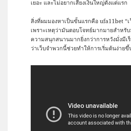
เยอะ และไม่อยากเสี่ยงเงินใหญ่ตั้งแต่แรก
สิ่งที่ผมมองหาเป็นขั้นแรกคือ ufa11bet “
เพราะเหตุว่ามันตอบโจทย์มากมายสำหรับมือ
ความสนุกสนานมากยิ่งกว่าการหวังมั่งมี
ว่าเว็บจำพวกนี้ช่วยทำให้การเริ่มต้นง่าย