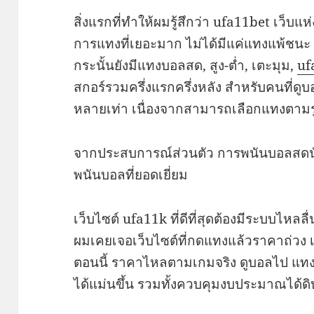
สิ่งแรกที่ทำให้ผมรู้สึกว่า ufa11bet เว็บแห่ง
การแทงที่เยอะมาก ไม่ได้มีแค่แทงแพ้ชน
กระนั้นยังมีแทงบอลสด, สูง-ต่ำ, เตะมุม,
uf
สกอร์รวมครึ่งแรกครึ่งหลัง สำหรับคนที่ดูบ
หลายเท่า เนื่องจากสามารถเลือกแทงตามร
จากประสบการณ์ส่วนตัว การพนันบอลสดนับ
พนันบอลที่ยอดเยี่ยม
เว็บไซต์ ufa11k ที่ดีที่สุดต้องมีระบบไหลลื่
ผมเคยเจอเว็บไซต์ที่กดแทงแล้วราคาถ่วง เสี
ตอนนี้ ราคาไหลตามเกมจริง ดูบอลไป แทง
ได้แม่นขึ้น รวมทั้งควบคุมงบประมาณได้ดิบไ