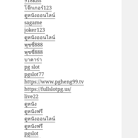
918kiss
โจ๊กเกอร์123
ดูหนังออนไลน์
sagame
joker123
ดูหนังออนไลน์
พุซซี่888
พุซซี่888
บาคาร่า
pg slot
pgslot77
https://www.pgheng99.tv
https://fullslotpg.us/
live22
ดูหนัง
ดูหนังฟรี
ดูหนังออนไลน์
ดูหนังฟรี
pgslot