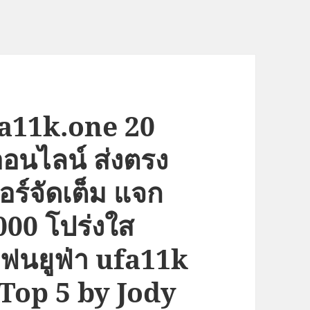
a11k.one 20
อนไลน์ ส่งตรง
อร์จัดเต็ม แจก
000 โปร่งใส
ฟนยูฟ่า ufa11k
ุด Top 5 by Jody