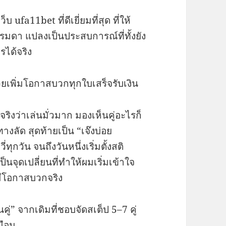
fa11bet ที่ดีเยี่ยมที่สุด ที่ให้
มดา แปลงเป็นประสบการณ์ที่ทั้งยัง
รได้จริง
ยเพิ่มโอกาสบวกทุกใบเสร็จรับเงิน
ิงว่าเล่นมั่วมาก มองเห็นคู่อะไรก็
างลัด สุดท้ายเป็น “เจ๊งบ่อย
ุกวัน จนถึงวันหนึ่งเริ่มตั้งสติ
เป็นจุดเปลี่ยนที่ทำให้ผมเริ่มเข้าใจ
มีโอกาสบวกจริง
ู่” จากเดิมที่ชอบจัดสเต็ป 5–7 คู่
มือน