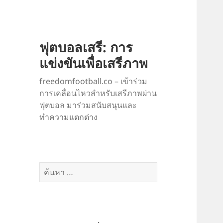
ฟุตบอลเสรี: การ
แข่งขันเพื่อเสรีภาพ
freedomfootball.co – เข้าร่วม
การเคลื่อนไหวสำหรับเสรีภาพผ่าน
ฟุตบอล มาร่วมสนับสนุนและ
ทำความแตกต่าง
ค้นหา
สำหรับ: