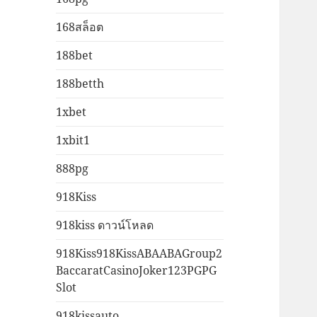
168สล็อต
188bet
188betth
1xbet
1xbit1
888pg
918Kiss
918kiss ดาวน์โหลด
918Kiss918KissABAABAGroup2
BaccaratCasinoJoker123PGPG
Slot
918kissauto