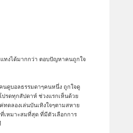
ลือกแทงได้มากกว่า ตอบปัญหาคนถูกใจ
นคนดูบอลธรรมดาๆคนหนึ่ง ถูกใจดู
่มโปรดทุกสัปดาห์ ช่วงแรกเห็นด้วย
ง แค่ทดลองเล่นบันเทิงใจๆตามสหาย
ี่เหมาะสมที่สุด ที่มีตัวเลือกการ
ี