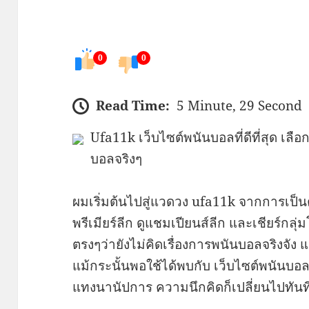
0
0
Read Time:
5 Minute, 29 Second
Ufa11k เว็บไซต์พนันบอลที่ดีที่สุด เ
บอลจริงๆ
ผมเริ่มต้นไปสู่แวดวง ufa11k จากการเป็
พรีเมียร์ลีก ดูแชมเปียนส์ลีก และเชียร์กลุ
ตรงๆว่ายังไม่คิดเรื่องการพนันบอลจริงจั
แม้กระนั้นพอใช้ได้พบกับ เว็บไซต์พนันบอลท
แทงนานัปการ ความนึกคิดก็เปลี่ยนไปทันท