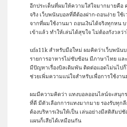
อีกประเด็นที่ผมให้ความใส่ใจมากมายคือ
จริง เว็บพนันบอลที่ดีต้องฝาก-ถอนง่าย ใช้
จากที่ผมใช้งานมา ถอนเงินได้จริงทุกหน บา
เข้าแล้ว ทำให้เล่นได้สุขใจ ไม่ต้องกังวลว่
ufa11k สำหรับมือใหม่ ผมคิดว่าเว็บพนันบอล
รายการอาหารไม่ซับซ้อน มีภาษาไทย แล
มีปัญหาเรื่องบิลเดิมพัน ติดต่อแอดไม่นไปก
ช่วยเพิ่มความแน่ใจสำหรับเพื่อการใช้งา
ผมมีความคิดว่า แทงบอลออนไลน์จะสนุกรวมทั
ที่ดี มีตัวเลือกการแทงมากมาย รองรับทุกล
ต้องบริหารเงินให้เป็น เล่นอย่างมีสติสัม
แผนก็เสียได้เหมือนกัน