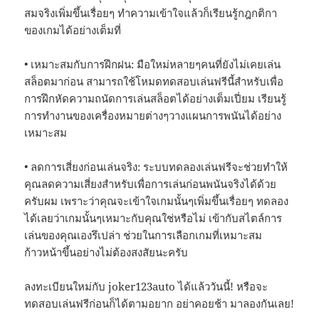
สมจริงเพิ่มขึ้นเรื่อยๆ ทำความเข้าใจแล้วก็เรียนรู้กฎกติกา
ของเกมได้อย่างเต็มที่
• เหมาะสมกับการฝึกฝน: มือใหม่หลายๆคนที่ยังไม่เคยเล่น
สล็อตมาก่อน สามารถใช้โหมดทดสอบเล่นฟรีนี้สำหรับเพื่อ
การฝึกหัดความถนัดการเล่นสล็อตได้อย่างเต็มเปี่ยม เรียนรู้
การทำงานของเครื่องหมายต่างๆวางแผนการพนันได้อย่าง
เหมาะสม
• ลดการเสี่ยงก่อนเล่นจริง: ระบบทดลองเล่นฟรีจะช่วยทำให้
คุณลดความเสี่ยงสำหรับเพื่อการเล่นก่อนพนันจริงได้ด้วย
ครับผม เพราะว่าคุณจะเข้าใจเกมนั้นๆเพิ่มขึ้นเรื่อยๆ ทดลอง
ได้เลยว่าเกมนั้นๆเหมาะกับคุณใช่หรือไม่ เข้ากับสไตล์การ
เล่นของคุณเองรึเปล่า ช่วยในการเลือกเกมที่เหมาะสม
ก้าวหน้าขึ้นอย่างไม่ต้องสงสัยนะครับ
ลงทะเบียนใหม่กับ joker123auto ได้แล้ววันนี้! หรือจะ
ทดสอบเล่นฟรีก่อนก็ได้ตามอยาก อย่าคอยช้า มาลองกันเลย!