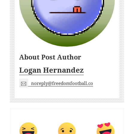
About Post Author
Logan Hernandez
noreply@freedomfootball.co