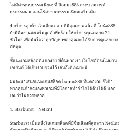
ไม่มีค่าขนบธรรมเนียม: ที่ Bonus888 กระบวนการทำ
ธุรกรรมฝากถอนไร้ค่าขนบธรรมเนียมเสริมเติม
4.บริการลูกค้า เว้นเสียแต่เกมที่มีคุณภาพแล้ว ที่ โบนัส888
ยังมีทีมงานส่งเสริมลูกค้าที่พร้อมให้บริการคุณตลอด 24
ชั่วโมง เพื่อมั่นใจว่าทุกปัญหาของคุณจะได้รับการดูแลอย่าง
ดีที่สุด
ชี้แนะเกมสล็อตที่แตกง่าย ที่ดินพวกเรา เว็บไซต์ตรงไม่ผ่าน
เอเย่นต์ ได้เก็บรวบรวมไว้ เล่นถึงที่เหมาะนี่
ผมจะมาเสนอแนะเกมสล็อต bonus888 ที่แตกง่าย ซึ่งถ้า
หากคุณกำลังมองหาเกมที่มีโอกาสทำกำไรได้ดิบได้ดี บอก
เลยว่าไม่ควรพลาด
1. Starburst – NetEnt
Starburst เป็นหนึ่งในเกมสล็อตที่มีชื่อเสียงที่สุดจาก NetEnt