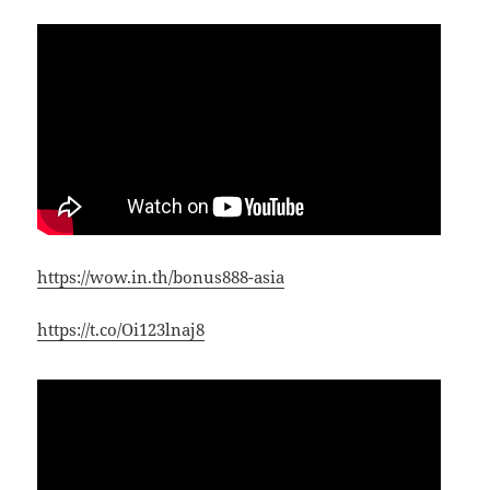
https://wow.in.th/bonus888-asia
https://t.co/Oi123lnaj8