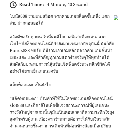
Read Time:
4 Minute, 40 Second
โบนัส888
รวมเกมสล็อต จากค่ายเกมสล็อตชั้นหนึ่ง แตก
ง่าย ฝากถอนออโต้
สวัสดีขอรับทุกคน วันนี้ผมมีโอกาสพิเศษที่จะเสนอแนะ
เว็บไซต์สล็อตออนไลน์ที่กำลังมาแรงมากปัจจุบันนี้ มันก็คือ
Bonus888 ขอรับ ที่นี่รวมเอาเกมสล็อตจากค่ายเกมชั้นนำ
เยอะแยะ และที่สำคัญทุกเกมแตกง่ายจริงๆให้ทุกท่านได้
สัมผัสกับประสบการณ์ลุ้นรับแจ็คพ็อตจังหวะพลิกชีวิตได้
อย่างไม่ยากเย็นเลยนะครับ
แจ็คพ็อตแตกเป็นยังไง
“แจ็คพ็อตแตก” เป็นคำที่ใช้ในโลกของเกมสล็อตออนไลน์
slot888 และก็คาสิโนเพื่อชี้แจงสถานะการณ์ที่ผู้เล่นชนะ
รางวัลใหญ่จากเกมนั้นๆมันเป็นตอนเวลาที่ความระทึกใจสูง
สุดสำหรับผู้เล่น เนื่องจากว่าหมายคือการได้รับเงินรางวัล
จำนวนหลายชิ้นจากการเดิมพันที่ค่อนข้างน้อยเมื่อเปรียบ