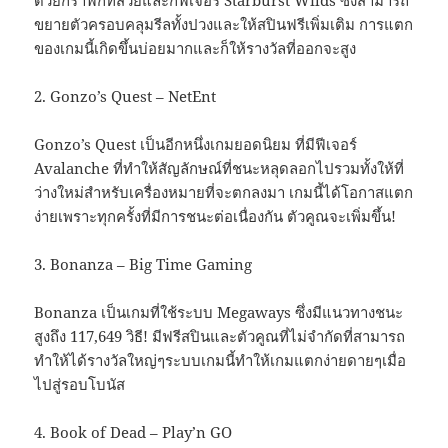
ด้วยกราฟิกที่สวยและก็ฟีเจอร์ Starburst Wilds ซึ่งสามารถ
ขยายตัวครอบคลุมรีลทั้งปวงและให้สปินฟรีเพิ่มเติม การแตก
ของเกมนี้เกิดขึ้นบ่อยมากและก็ให้รางวัลที่ออกจะสูง
2. Gonzo’s Quest – NetEnt
Gonzo’s Quest เป็นอีกหนึ่งเกมยอดนิยม ที่มีฟีเจอร์
Avalanche ที่ทำให้สัญลักษณ์ที่ชนะหลุดลอกไปรวมทั้งให้ที่
ว่างใหม่สำหรับเครื่องหมายที่จะตกลงมา เกมนี้ได้โอกาสแตก
ง่ายเพราะทุกครั้งที่มีการชนะต่อเนื่องกัน ตัวคูณจะเพิ่มขึ้น!
3. Bonanza – Big Time Gaming
Bonanza เป็นเกมที่ใช้ระบบ Megaways ซึ่งมีแนวทางชนะ
สูงถึง 117,649 วิธี! มีฟรีสปินและตัวคูณที่ไม่จำกัดที่สามารถ
ทำให้ได้รางวัลใหญ่ๆระบบเกมนี้ทำให้เกมแตกง่ายดายๆเมื่อ
ไปสู่รอบโบนัส
4. Book of Dead – Play’n GO