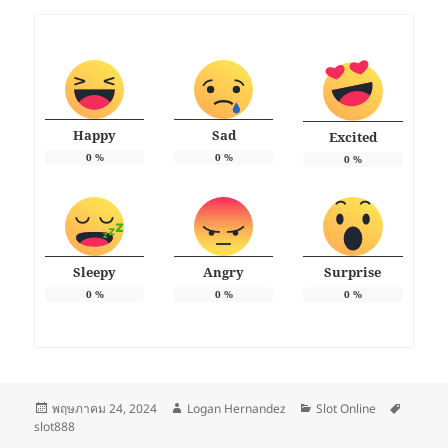
Happy
Sad
Excited
0
%
0
%
0
%
Sleepy
Angry
Surprise
0
%
0
%
0
%
เขียน
ผู้
หมวด
ป้าย
พฤษภาคม 24, 2024
Logan Hernandez
Slot Online
เมื่อ
เขียน
หมู่
กำกับ
slot888