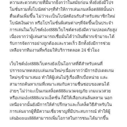
ความสะดวกสบายที่มีมากยิ่งกว่าในสมัยก่อน ทั้งยังยังมีโปร
โมชั่นรวมทั้งโบนัสต่างๆที่ทำให้การเล่นเกมสล็อต888นั้นน่า
ตื่นเต้นเพิ่มขึ้น ไม่ว่าจะเป็นโบนัสต้อนรับสำหรับสมาชิกใหม่
โบนัสเงินฝาก หรือโปรโมชั่นพิเศษต่างๆที่จัดขึ้นเป็นประจำ
การเล่นในเว็บไซต์slot888เว็บไซต์ตรงยังมีความปลอดภัยสูง
เนื่องจากว่าผู้เล่นสามารถเชื่อมั่นได้ว่าเงินที่ฝากเข้ามาจะได้
รับการจัดการอย่างถูกต้องและรวดเร็ว อีกทั้งยังมีการช่วย
เหลือจากทีมงานที่พร้อมให้บริการตลอด 24 ชั่วโมง
เว็บไซต์slot888เว็บตรงยังเป็นโอกาสที่ดีสำหรับคนที่
ปรารถนาทดสอบเล่นเกมใหม่ๆเนื่องจากว่ามีการอัปเดตเกม
ใหม่ๆเข้ามาเสมอ ทำให้ผู้เล่นไม่รู้เรื่องสึกเบื่อหน่าย และ
สามารถค้นหาเกมที่เหมาะสมกับความชื่นชอบของตนได้
ง่ายๆ ไม่ว่าจะเป็นเกมสล็อต888แนวผจญภัย เกมแนวสวย
หรือเกมslot888แนวแอ็คชั่น ก็มีให้เลือกเล่นล้นหลาม นอก
เหนือจากนั้นยังมีการให้คำปรึกษาและก็เคล็ดวิธีสำหรับใน
การเล่นจากผู้ที่มีความเชี่ยวชาญที่มีประสบการณ์ ทำให้ผู้
เล่นbonus888สามารถเพิ่มโอกาสในการชนะได้มากขึ้น