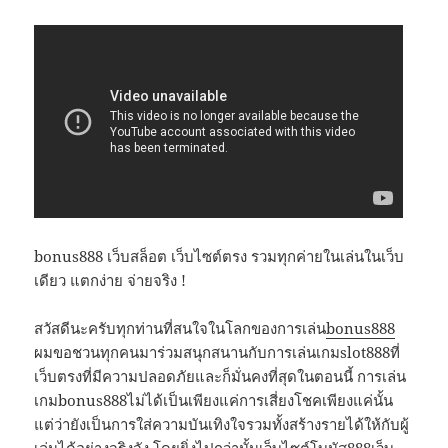
bonus888 เว็บสล็อต เว็บไซต์ตรง รวมทุกค่ายในเล่นในเว็บ
เดียว แตกง่าย จ่ายจริง !
สวัสดีนะครับทุกท่านที่สนใจในโลกของการเล่น
bonus888
ผมขอชวนทุกคนมาร่วมสนุกสนานกับการเล่นเกมslot888ที่
เว็บตรงที่มีความปลอดภัยและก็มั่นคงที่สุดในตอนนี้ การเล่น
เกมbonus888ไม่ได้เป็นเพียงแค่การเสี่ยงโชคเพียงแค่นั้น
แต่ว่ายังเป็นการใส่ความบันเทิงใจรวมทั้งสร้างรายได้ให้กับผู้
เล่นได้อย่างจริงจัง โดยยิ่งไปกว่านั้นเว็บไซต์โบนัส888เว็บ