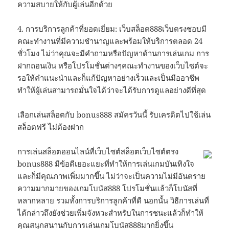
ความสบายให้กับผู้เล่นอีกด้วย
4. การบริการลูกค้าที่ยอดเยี่ยม: เว็บสล็อต888เว็บตรงชอบมี
คณะทำงานที่มีความชำนาญและพร้อมให้บริการตลอด 24
ชั่วโมง ไม่ว่าคุณจะมีคำถามหรือปัญหาด้านการเล่นเกม การ
ฝากถอนเงิน หรือโปรโมชั่นต่างๆคณะทำงานของเว็บไซต์จะ
รอให้คำแนะนำและก็แก้ปัญหาอย่างเร็วและเป็นมืออาชีพ
ทำให้ผู้เล่นสามารถมั่นใจได้ว่าจะได้รับการดูแลอย่างดีที่สุด
เลือกเล่นสล็อตกับ bonus888 สมัครวันนี้ รับเครดิตไปใช้เล่น
สล็อตฟรี ไม่ต้องฝาก
การเล่นสล็อตออนไลน์ที่เว็บไซต์สล็อตเว็บไซต์ตรง
bonus888 มีข้อดีเยอะแยะที่ทำให้การเล่นเกมบันเทิงใจ
และก็มีคุณภาพเพิ่มมากขึ้น ไม่ว่าจะเป็นความไม่มีอันตราย
ความมากมายของเกมโบนัส888 โปรโมชั่นแล้วก็โบนัสที่
หลากหลาย รวมทั้งการบริการลูกค้าที่ดี นอกนั้น วิธีการเล่นที่
ได้กล่าวถึงยังช่วยเพิ่มจังหวะสำหรับในการชนะแล้วก็ทำให้
คุณสนุกสนานกับการเล่นเกมโบนัส888มากยิ่งขึ้น