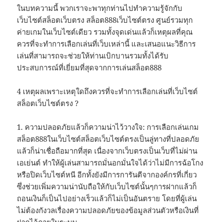
ในบทความนี้ พวกเราจะพาทุกท่านไปทำความรู้จักกับ
เว็บไซต์สล็อตเว็บตรง สล็อต888เว็บไซต์ตรง ศูนย์รวมทุก
ค่ายเกมในเว็บไซต์เดียว รวมทั้งจุดเด่นแล้วก็เหตุผลที่คุณ
ควรที่จะทำการเลือกเล่นที่เว็บเหล่านี้ และเสนอแนะวิธีการ
เล่นที่สามารถจะช่วยให้ท่านเบิกบานรวมทั้งได้รับ
ประสบการณ์ที่เยี่ยมที่สุดจากการเล่นสล็อต888
4 เหตุผลเพราะเหตุใดถึงควรที่จะทำการเลือกเล่นที่เว็บไซต์
สล็อตเว็บไซต์ตรง ?
1. ความปลอดภัยแล้วก็ความน่าไว้วางใจ: การเลือกเล่นเกม
สล็อต888ในเว็บไซต์สล็อตเว็บไซต์ตรงเป็นลู่ทางที่ปลอดภัย
แล้วก็น่าเชื่อถือมากที่สุด เนื่องจากเว็บตรงเป็นเว็บที่ไม่ผ่าน
เอเย่นต์ ทำให้ผู้เล่นสามารถมั่นอกมั่นใจได้ว่าไม่มีการฉ้อโกง
หรือปิดเว็บไซต์หนี อีกทั้งยังมีการการันตีจากองค์กรที่เกี่ยว
ซึ่งช่วยเพิ่มความน่านับถือให้กับเว็บไซต์นั้นๆการฝากแล้วก็
ถอนเงินก็เป็นไปอย่างเร็วแล้วก็ไม่เป็นอันตราย โดยที่ผู้เล่น
ไม่ต้องกังวลเรื่องความปลอดภัยของข้อมูลส่วนตัวหรือเงินที่
ฝากไว้ภายในระบบ