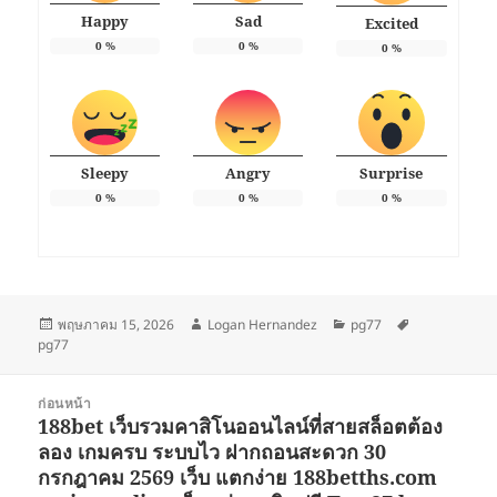
Happy
Sad
Excited
0
%
0
%
0
%
Sleepy
Angry
Surprise
0
%
0
%
0
%
เขียน
ผู้
หมวด
ป้าย
พฤษภาคม 15, 2026
Logan Hernandez
pg77
เมื่อ
เขียน
หมู่
กำกับ
pg77
แนะแนว
ก่อนหน้า
เรื่อง
188bet เว็บรวมคาสิโนออนไลน์ที่สายสล็อตต้อง
เรื่อง
ลอง เกมครบ ระบบไว ฝากถอนสะดวก 30
ก่อน
กรกฎาคม 2569 เว็บ แตกง่าย 188betths.com
หน้า: