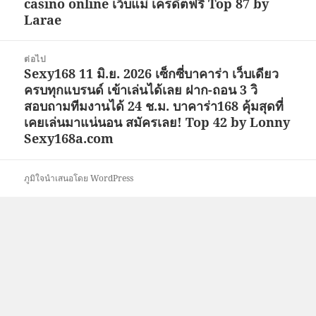
casino online เว็บแม่ เครดิตฟรี Top 87 by
Larae
ต่อไป
Sexy168 11 มิ.ย. 2026 เซ็กซี่บาคาร่า เว็บเดียว
เรื่อง
ครบทุกแบรนด์ เข้าเล่นได้เลย ฝาก-ถอน 3 วิ
ต่อ
สอบถามทีมงานได้ 24 ช.ม. บาคาร่า168 คุ้มสุดที่
ไป:
เคยเล่นมาแน่นอน สมัครเลย! Top 42 by Lonny
Sexy168a.com
ภูมิใจนำเสนอโดย WordPress