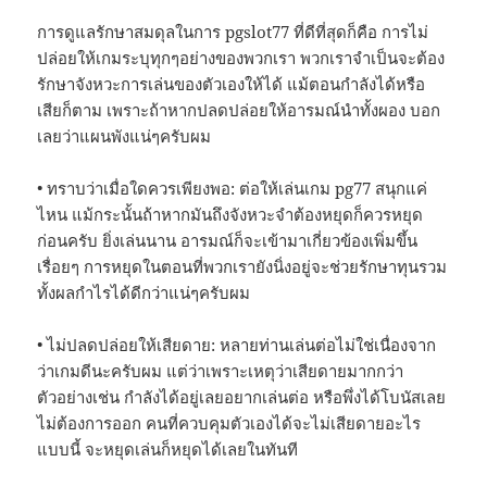
การดูแลรักษาสมดุลในการ pgslot77 ที่ดีที่สุดก็คือ การไม่
ปล่อยให้เกมระบุทุกๆอย่างของพวกเรา พวกเราจำเป็นจะต้อง
รักษาจังหวะการเล่นของตัวเองให้ได้ แม้ตอนกำลังได้หรือ
เสียก็ตาม เพราะถ้าหากปลดปล่อยให้อารมณ์นำทั้งผอง บอก
เลยว่าแผนพังแน่ๆครับผม
• ทราบว่าเมื่อใดควรเพียงพอ: ต่อให้เล่นเกม pg77 สนุกแค่
ไหน แม้กระนั้นถ้าหากมันถึงจังหวะจำต้องหยุดก็ควรหยุด
ก่อนครับ ยิ่งเล่นนาน อารมณ์ก็จะเข้ามาเกี่ยวข้องเพิ่มขึ้น
เรื่อยๆ การหยุดในตอนที่พวกเรายังนิ่งอยู่จะช่วยรักษาทุนรวม
ทั้งผลกำไรได้ดีกว่าแน่ๆครับผม
• ไม่ปลดปล่อยให้เสียดาย: หลายท่านเล่นต่อไม่ใช่เนื่องจาก
ว่าเกมดีนะครับผม แต่ว่าเพราะเหตุว่าเสียดายมากกว่า
ตัวอย่างเช่น กำลังได้อยู่เลยอยากเล่นต่อ หรือพึ่งได้โบนัสเลย
ไม่ต้องการออก คนที่ควบคุมตัวเองได้จะไม่เสียดายอะไร
แบบนี้ จะหยุดเล่นก็หยุดได้เลยในทันที