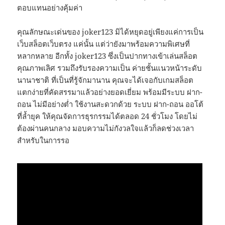
ตอบแทนอย่างคุ้มค่า
คุณลักษณะเด่นของ joker123 มิได้หยุดอยู่เพียงแค่การเป็น
เว็บสล็อตเว็บตรง แค่นั้น แต่ว่ายังมาพร้อมความพิเศษที่
หลากหลาย อีกทั้ง joker123 ซึ่งเป็นปากทางเข้าเล่นสล็อต
คุณภาพเลิศ รวมถึงรับรองความเป็น ค่ายชั้นแนวหน้าระดับ
นานาชาติ ที่เป็นที่รู้จักมานาน คุณจะได้เจอกับเกมสล็อต
แตกง่ายที่คัดสรรมาแล้วอย่างยอดเยี่ยม พร้อมมีระบบ ฝาก-
ถอน ไม่มีอย่างต่ำ ใช้งานสะดวกด้วย ระบบ ฝาก-ถอน ออโต้
ที่ล้ำยุค ให้คุณจัดการธุรกรรมได้ตลอด 24 ชั่วโมง โดยไม่
ต้องผ่านคนกลาง มอบความไม่กังวลใจแล้วก็ลดช่วงเวลา
สำหรับในการรอ