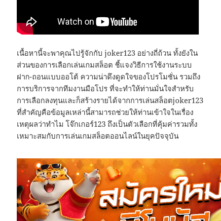
เนื้อหานี้จะพาคุณไปรู้จักกับ joker123 อย่างถี่ถ้วน ทั้งยังใน
ส่วนของการเลือกเล่นเกมสล็อต ชี้แจงวิธีการใช้งานระบบ
ฝาก-ถอนแบบออโต้ ความน่าดึงดูดใจของโปรโมชั่น รวมถึง
การบริการจากทีมงานมือโปร ที่จะทำให้ท่านมั่นใจสำหรับ
การเลือกลงทุนและก็สร้างรายได้จากการเล่นสล็อตjoker123
ที่สำคัญคือข้อมูลเหล่านี้สามารถช่วยให้ท่านเข้าใจในเรื่อง
เหตุผลว่าทำไม โจ๊กเกอร์123 ถึงเป็นตัวเลือกที่คุ้มค่ารวมทั้ง
เหมาะสมกับการเล่นเกมสล็อตออนไลน์ในยุคปัจจุบัน