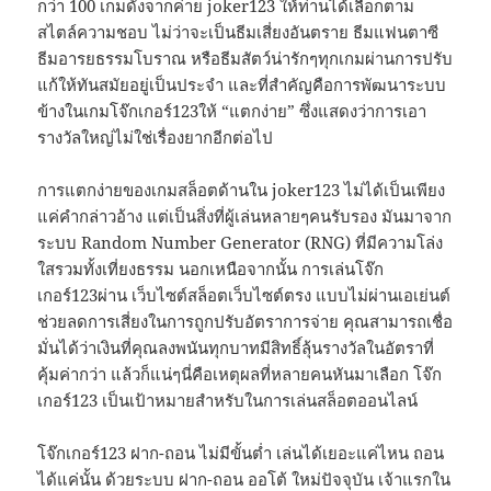
กว่า 100 เกมดังจากค่าย joker123 ให้ท่านได้เลือกตาม
สไตล์ความชอบ ไม่ว่าจะเป็นธีมเสี่ยงอันตราย ธีมแฟนตาซี
ธีมอารยธรรมโบราณ หรือธีมสัตว์น่ารักๆทุกเกมผ่านการปรับ
แก้ให้ทันสมัยอยู่เป็นประจำ และที่สำคัญคือการพัฒนาระบบ
ข้างในเกมโจ๊กเกอร์123ให้ “แตกง่าย” ซึ่งแสดงว่าการเอา
รางวัลใหญ่ไม่ใช่เรื่องยากอีกต่อไป
การแตกง่ายของเกมสล็อตด้านใน joker123 ไม่ได้เป็นเพียง
แค่คำกล่าวอ้าง แต่เป็นสิ่งที่ผู้เล่นหลายๆคนรับรอง มันมาจาก
ระบบ Random Number Generator (RNG) ที่มีความโล่ง
ใสรวมทั้งเที่ยงธรรม นอกเหนือจากนั้น การเล่นโจ๊ก
เกอร์123ผ่าน เว็บไซต์สล็อตเว็บไซต์ตรง แบบไม่ผ่านเอเย่นต์
ช่วยลดการเสี่ยงในการถูกปรับอัตราการจ่าย คุณสามารถเชื่อ
มั่นได้ว่าเงินที่คุณลงพนันทุกบาทมีสิทธิ์ลุ้นรางวัลในอัตราที่
คุ้มค่ากว่า แล้วก็แน่ๆนี่คือเหตุผลที่หลายคนหันมาเลือก โจ๊ก
เกอร์123 เป็นเป้าหมายสำหรับในการเล่นสล็อตออนไลน์
โจ๊กเกอร์123 ฝาก-ถอน ไม่มีขั้นต่ำ เล่นได้เยอะแค่ไหน ถอน
ได้แค่นั้น ด้วยระบบ ฝาก-ถอน ออโต้ ใหม่ปัจจุบัน เจ้าแรกใน