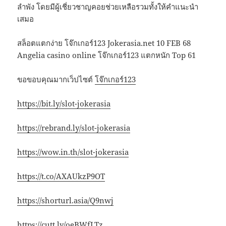
ลำพัง โดยมีผู้เชี่ยวชาญคอยช่วยเหลือรวมทั้งให้คำแนะนำ
เสมอ
สล็อตแตกง่าย โจ๊กเกอร์123 Jokerasia.net 10 FEB 68
Angelia casino online โจ๊กเกอร์123 แตกหนัก Top 61
ขอขอบคุณมากเว็ปไซต์
โจ๊กเกอร์123
https://bit.ly/slot-jokerasia
https://rebrand.ly/slot-jokerasia
https://wow.in.th/slot-jokerasia
https://t.co/AXAUkzP9OT
https://shorturl.asia/Q9nwj
https://cutt.ly/oeBWfLTz