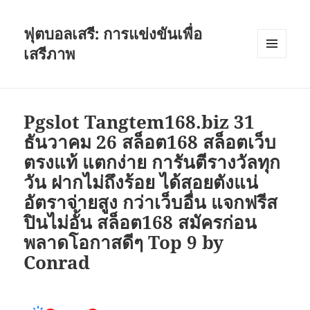
ฟุตบอลเสรี: การแข่งขันเพื่อ
เสรีภาพ
เมนู
และวิด
เจ็ต
Pgslot Tangtem168.biz 31
ธันวาคม 26 สล็อต168 สล็อตเว็บ
ตรงแท้ แตกง่าย การันตีรางวัลทุก
วัน ฝากไม่ถึงร้อย ได้สอยตังแน่
อัตราจ่ายสูง กว่าเว็บอื่น แจกฟรีส
ปินไม่อั้น สล็อต168 สมัครก่อน
พลาดโอกาสดีๆ Top 9 by
Conrad