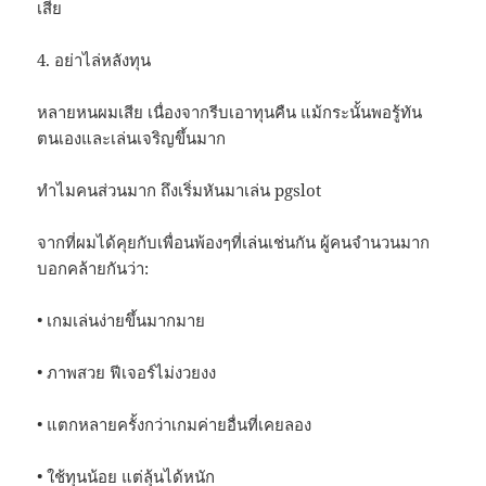
เสีย
4. อย่าไล่หลังทุน
หลายหนผมเสีย เนื่องจากรีบเอาทุนคืน แม้กระนั้นพอรู้ทัน
ตนเองและเล่นเจริญขึ้นมาก
ทำไมคนส่วนมาก ถึงเริ่มหันมาเล่น pgslot
จากที่ผมได้คุยกับเพื่อนพ้องๆที่เล่นเช่นกัน ผู้คนจำนวนมาก
บอกคล้ายกันว่า:
• เกมเล่นง่ายขึ้นมากมาย
• ภาพสวย ฟีเจอร์ไม่งวยงง
• แตกหลายครั้งกว่าเกมค่ายอื่นที่เคยลอง
• ใช้ทุนน้อย แต่ลุ้นได้หนัก