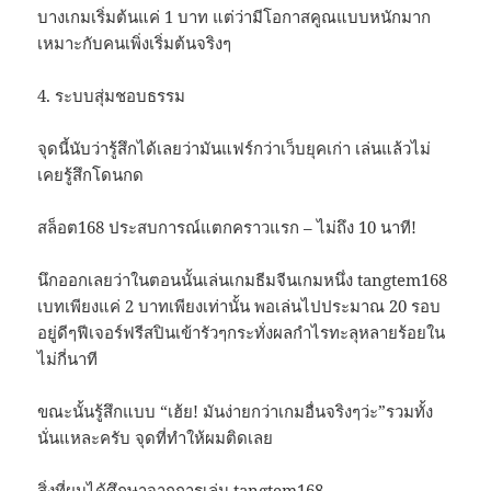
บางเกมเริ่มต้นแค่ 1 บาท แต่ว่ามีโอกาสคูณแบบหนักมาก
เหมาะกับคนเพิ่งเริ่มต้นจริงๆ
4. ระบบสุ่มชอบธรรม
จุดนี้นับว่ารู้สึกได้เลยว่ามันแฟร์กว่าเว็บยุคเก่า เล่นแล้วไม่
เคยรู้สึกโดนกด
สล็อต168 ประสบการณ์แตกคราวแรก – ไม่ถึง 10 นาที!
นึกออกเลยว่าในตอนนั้นเล่นเกมธีมจีนเกมหนึ่ง tangtem168
เบทเพียงแค่ 2 บาทเพียงเท่านั้น พอเล่นไปประมาณ 20 รอบ
อยู่ดีๆฟีเจอร์ฟรีสปินเข้ารัวๆกระทั่งผลกำไรทะลุหลายร้อยใน
ไม่กี่นาที
ขณะนั้นรู้สึกแบบ “เฮ้ย! มันง่ายกว่าเกมอื่นจริงๆว่ะ”รวมทั้ง
นั่นแหละครับ จุดที่ทำให้ผมติดเลย
สิ่งที่ผมได้ศึกษาจากการเล่น tangtem168