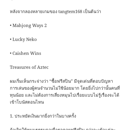
หลังจากลองหลายเกมของ tangtem168 เป็นต้นว่า
• Mahjong Ways 2
• Lucky Neko
• Caishen Wins
Treasures of Aztec
ผมเริ่มเห็นกระจ่างว่า “ซื้อฟรีสปิน” มีจุดเด่นที่ตอบปัญหา
การเล่นของผู้คนจำนวนไม่ใช้น้อยมาก โดยยิ่งไปกว่านั้นคนที่
ทุนน้อย และไม่ต้องการเสี่ยงหมุนไปเรื่อยแบบไม่รู้เรื่องจะได้
เข้าโบนัสตอนไหน
1. ประหยัดเงินมากยิ่งกว่าในบางครั้ง
ถ้าเกิดให้หมุนธรรมดาเพื่อรอคอยฟรีสปิน กว่าจะเข้าแต่ละ