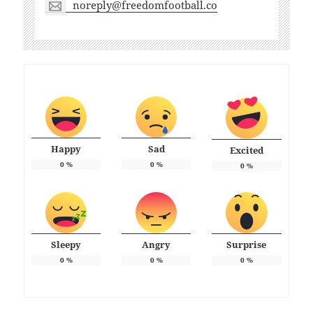
noreply@freedomfootball.co
Happy
Sad
Excited
0
%
0
%
0
%
Sleepy
Angry
Surprise
0
%
0
%
0
%