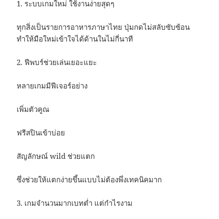
1. ระบบเกมใหม่ ใช้งานง่ายสุดๆ
ทุกสิ่งเป็นรายการอาหารภาษาไทย ปุ่มกดไม่สลับซับซ้อน
ทำให้มือใหม่เข้าใจได้ด้านในไม่กี่นาที
2. ฟีพบร์ช่วยเล่นเยอะแยะ
หลายเกมมีฟีเจอร์อย่าง
เพิ่มตัวคูณ
ฟรีสปินเข้าบ่อย
สัญลักษณ์ wild ช่วยแตก
ซึ่งช่วยให้แตกง่ายขึ้นแบบไม่ต้องพึ่งเทคนิคมาก
3. เกมจำนวนมากเบทต่ำ แต่กำไรงาม