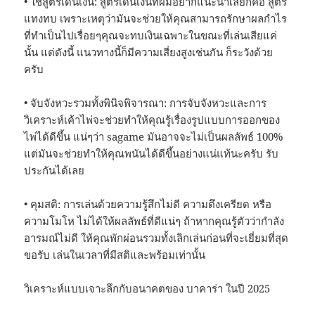
• ใช้สูตรเดินเงิน: สูตรเดินเงินที่ผมอยากแนะนำเลยก็คือ สูตร
แทงทบ เพราะเหตุว่ามันจะช่วยให้คุณสามารถรักษาผลกำไร
ที่ทำเป็นไปเรื่อยๆคุณจะทบเงินเฉพาะในขณะที่เล่นเสียแค่
นั้น แต่ดังนี้ แนวทางนี้ก็มีความเสี่ยงสูงเช่นกัน ก็ระวังด้วย
ครับ
• จับจังหวะรวมทั้งพินิจพิจารณา: การจับจังหวะและการ
วิเคราะห์เค้าไพ่จะช่วยทำให้คุณรู้เรื่องรูปแบบการออกของ
ไพ่ได้ดีขึ้น แน่ๆว่า sagame มันอาจจะไม่เป็นผลลัพธ์ 100%
แต่มันจะช่วยทำให้คุณพนันได้ดีขึ้นอย่างแน่แท้นะครับ รับ
ประกันได้เลย
• คุมสติ: การเล่นด้วยความรู้สึกไม่ดี ความตึงเครียด หรือ
ความโมโห ไม่ได้ให้ผลลัพธ์ที่ดีแน่ๆ ถ้าหากคุณรู้ตัวว่ากำลัง
อารมณ์ไม่ดี ให้คุณพักผ่อนรวมทั้งเลิกเล่นก่อนที่จะเยี่ยมที่สุด
ขอรับ เล่นในเวลาที่มีสติและพร้อมเท่านั้น
วิเคราะห์แบบเจาะลึกกับอนาคตของ บาคาร่า ในปี 2025