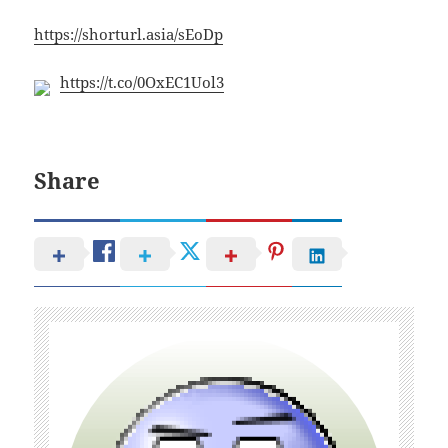
https://shorturl.asia/sEoDp
https://t.co/0OxEC1Uol3
Share