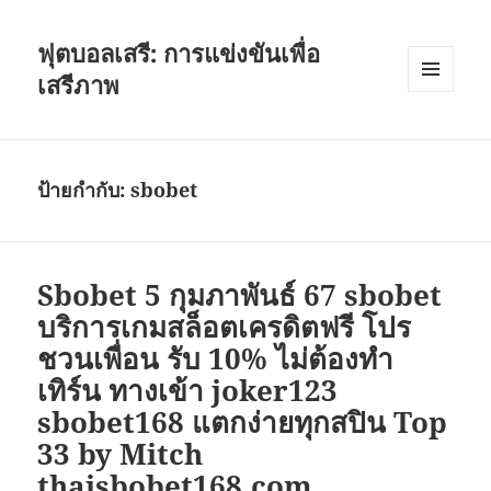
ฟุตบอลเสรี: การแข่งขันเพื่อ
เสรีภาพ
เมนู
และวิด
เจ็ต
ป้ายกำกับ:
sbobet
Sbobet 5 กุมภาพันธ์ 67 sbobet
บริการเกมสล็อตเครดิตฟรี โปร
ชวนเพื่อน รับ 10% ไม่ต้องทำ
เทิร์น ทางเข้า joker123
sbobet168 แตกง่ายทุกสปิน Top
33 by Mitch
thaisbobet168.com