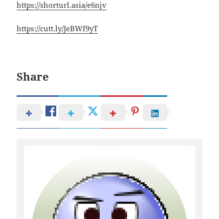
https://shorturl.asia/e6njv
https://cutt.ly/JeBWf9yT
Share