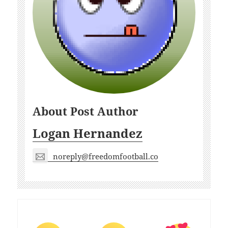
About Post Author
Logan Hernandez
noreply@freedomfootball.co