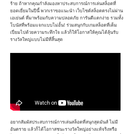
ร้าย ถ้าหากคุณกำลังมองหาประสบการณ์การเล่นสล็อตที่
ยอดเยี่ยมในปีนี้ พวกเราขอแนะนำ เว็บไซต์สล็อตตรงไม่ผ่าน
เอเย่นต์ ที่มาพร้อมกับความปลอดภัย การันตีแตกง่าย รวมทั้ง
โบนัสที่พร้อมแจกแบบไม่อั้น! ร่วมสนุกกับเกมสล็อตที่เต็ม
เปี่ยมไปด้วยความระทึกใจ แล้วก็ให้โอกาสให้คุณได้ลุ้นรับ
รางวัลใหญ่แบบไม่มีที่สิ้นสุด
อยากสัมผัสประสบการณ์การเล่นสล็อตที่สนุกสุดมันส์ ไม่มี
อันตราย แล้วก็ได้โอกาสชนะรางวัลใหญ่อย่างแท้จริงหรือ