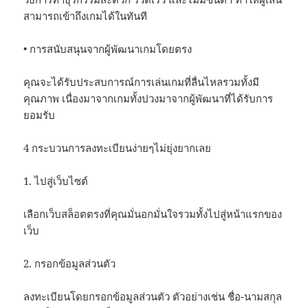
สามารถเข้าถึงเกมได้ในทันที
• การสนับสนุนจากผู้พัฒนาเกมโดยตรง
คุณจะได้รับประสบการณ์การเล่นเกมที่ลื่นไหลรวมทั้งมี
คุณภาพ เนื่องมาจากเกมทั้งปวงมาจากผู้พัฒนาที่ได้รับการ
ยอมรับ
4 กระบวนการลงทะเบียนง่ายๆไม่ยุ่งยากเลย
1. ไปสู่เว็บไซต์
เลือกเว็บสล็อตตรงที่คุณมั่นอกมั่นใจรวมทั้งไปสู่หน้าแรกของ
เว็บ
2. กรอกข้อมูลส่วนตัว
ลงทะเบียนโดยกรอกข้อมูลส่วนตัว ตัวอย่างเช่น ชื่อ-นามสกุล