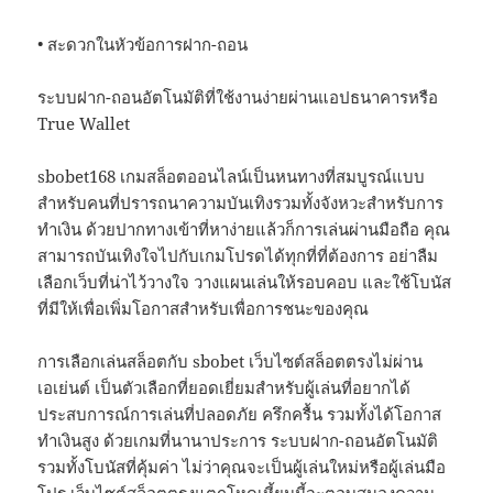
• สะดวกในหัวข้อการฝาก-ถอน
ระบบฝาก-ถอนอัตโนมัติที่ใช้งานง่ายผ่านแอปธนาคารหรือ
True Wallet
sbobet168 เกมสล็อตออนไลน์เป็นหนทางที่สมบูรณ์แบบ
สำหรับคนที่ปรารถนาความบันเทิงรวมทั้งจังหวะสำหรับการ
ทำเงิน ด้วยปากทางเข้าที่หาง่ายแล้วก็การเล่นผ่านมือถือ คุณ
สามารถบันเทิงใจไปกับเกมโปรดได้ทุกที่ที่ต้องการ อย่าลืม
เลือกเว็บที่น่าไว้วางใจ วางแผนเล่นให้รอบคอบ และใช้โบนัส
ที่มีให้เพื่อเพิ่มโอกาสสำหรับเพื่อการชนะของคุณ
การเลือกเล่นสล็อตกับ sbobet เว็บไซต์สล็อตตรงไม่ผ่าน
เอเย่นต์ เป็นตัวเลือกที่ยอดเยี่ยมสำหรับผู้เล่นที่อยากได้
ประสบการณ์การเล่นที่ปลอดภัย ครึกครื้น รวมทั้งได้โอกาส
ทำเงินสูง ด้วยเกมที่นานาประการ ระบบฝาก-ถอนอัตโนมัติ
รวมทั้งโบนัสที่คุ้มค่า ไม่ว่าคุณจะเป็นผู้เล่นใหม่หรือผู้เล่นมือ