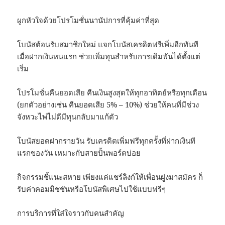
ผูกหัวใจด้วยโปรโมชั่นนานัปการที่คุ้มค่าที่สุด
โบนัสต้อนรับสมาชิกใหม่ แจกโบนัสเครดิตฟรีเพิ่มอีกทันที
เมื่อฝากเงินหนแรก ช่วยเพิ่มทุนสำหรับการเดิมพันได้ตั้งแต่
เริ่ม
โปรโมชั่นคืนยอดเสีย คืนเงินสูงสุดให้ทุกอาทิตย์หรือทุกเดือน
(ยกตัวอย่างเช่น คืนยอดเสีย 5% – 10%) ช่วยให้คนที่มีช่วง
จังหวะไพ่ไม่ดีมีทุนกลับมาแก้ตัว
โบนัสยอดฝากรายวัน รับเครดิตเพิ่มฟรีทุกครั้งที่ฝากเงินที
แรกของวัน เหมาะกับสายปั้นพอร์ตบ่อย
กิจกรรมชี้แนะสหาย เพียงแค่แชร์ลิงก์ให้เพื่อนฝูงมาสมัคร ก็
รับค่าคอมมิชชันหรือโบนัสพิเศษไปใช้แบบฟรีๆ
การบริการที่ใส่ใจราวกับคนสำคัญ