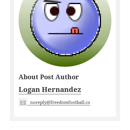
About Post Author
Logan Hernandez
noreply@freedomfootball.co