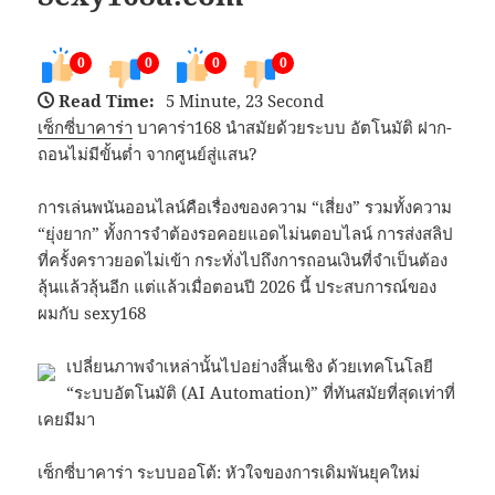
0
0
0
0
Read Time:
5 Minute, 23 Second
เซ็กซี่บาคาร่า
บาคาร่า168 นำสมัยด้วยระบบ อัตโนมัติ ฝาก-
ถอน​ไม่มีขั้นต่ำ จากศูนย์สู่แสน?
การเล่นพนันออนไลน์คือเรื่องของความ “เสี่ยง” รวมทั้งความ
“ยุ่งยาก” ทั้งการจำต้องรอคอยแอดไม่นตอบไลน์ การส่งสลิป
ที่ครั้งคราวยอดไม่เข้า กระทั่งไปถึงการถอนเงินที่จำเป็นต้อง
ลุ้นแล้วลุ้นอีก แต่แล้วเมื่อตอนปี 2026 นี้ ประสบการณ์ของ
ผมกับ sexy168
เปลี่ยนภาพจำเหล่านั้นไปอย่างสิ้นเชิง ด้วยเทคโนโลยี
“ระบบอัตโนมัติ (AI Automation)” ที่ทันสมัยที่สุดเท่าที่
เคยมีมา
เซ็กซี่บาคาร่า ระบบออโต้: หัวใจของการเดิมพันยุคใหม่