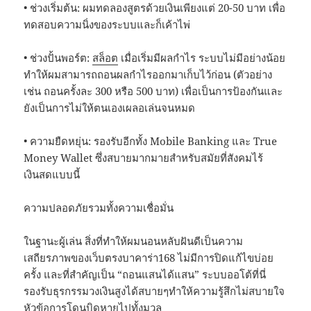
• ช่วงเริ่มต้น: ผมทดลองสูตรด้วยเงินเพียงแต่ 20-50 บาท เพื่อ
ทดสอบความนิ่งของระบบและก็เค้าไพ่
• ช่วงปั้นพอร์ต:
สล็อต
เมื่อเริ่มมีผลกำไร ระบบไม่มีอย่างน้อย
ทำให้ผมสามารถถอนผลกำไรออกมาเก็บไว้ก่อน (ตัวอย่าง
เช่น ถอนครั้งละ 300 หรือ 500 บาท) เพื่อเป็นการป้องกันและ
ยังเป็นการไม่ให้ตนเองเผลอเล่นจนหมด
• ความยืดหยุ่น: รองรับอีกทั้ง Mobile Banking และ True
Money Wallet ซึ่งสบายมากมายสำหรับสมัยที่สังคมไร้
เงินสดแบบนี้
ความปลอดภัยรวมทั้งความเชื่อมั่น
ในฐานะผู้เล่น สิ่งที่ทำให้ผมนอนหลับฝันดีเป็นความ
เสถียรภาพของเว็บตรงบาคาร่า168 ไม่มีการปิดแก้ไขบ่อย
ครั้ง และที่สำคัญเป็น “ถอนแสนได้แสน” ระบบออโต้ที่นี่
รองรับธุรกรรมวงเงินสูงได้สบายๆทำให้ความรู้สึกไม่สบายใจ
หัวข้อการโดนบิดหายไปทั้งมวล